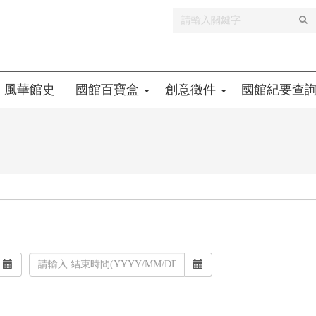
全
文
檢
索
風華館史
國館百寶盒
創意徵件
國館紀要查
時
間
起
迄