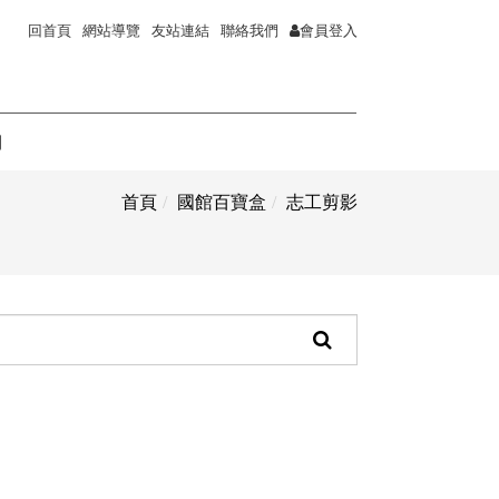
回首頁
網站導覽
友站連結
聯絡我們
會員登入
詢
首頁
國館百寶盒
志工剪影
頁
面
搜
尋
功