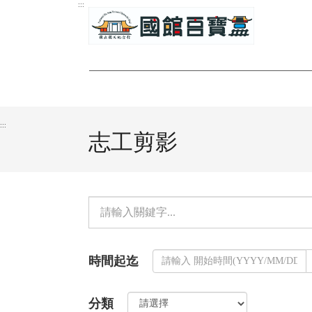
跳
:::
到
主
要
內
容
區
:::
塊
志工剪影
單
元
檢
時間起迄
索：
分類