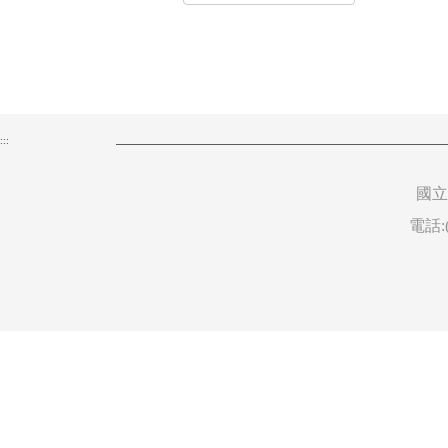
:::
國立
電話:(0