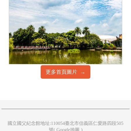
更多首頁圖片
首
國立國父紀念館地址:110054臺北市信義區仁愛路四段505
號(
Google地圖
)