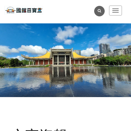
跳
到
全
Toggle
主
navigat
文
要
檢
內
索
容
區
塊