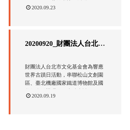
月24、25日蒞館參訪。活動...
日
2020.09.23
期
20200920_財團法人台北市文化基金會
財團法人台北市文化基金會為響應
世界古蹟日活動，串聯松山文創園
區、臺北機廠國家鐵道博物館及國
父紀念館辦理1日3古蹟走讀...
日
2020.09.19
期