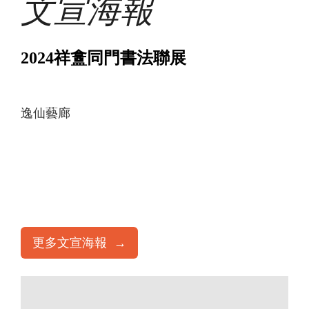
文宣海報
2024祥盫同門書法聯展
逸仙藝廊
更多文宣海報